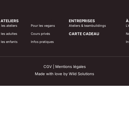
 ATELIERS
LES ATELIERS
ENTREPRISES
À
les ateliers
Pour les vegans
Ateliers & teambuildings
L’
CARTE CADEAU
 les adultes
Cours privés
No
 les enfants
Infos pratiques
In
CGV
|
Mentions légales
Made with love by
Wild Solutions