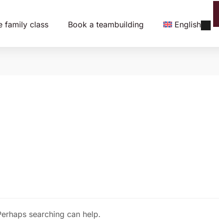
e family class
Book a teambuilding
English
 Perhaps searching can help.