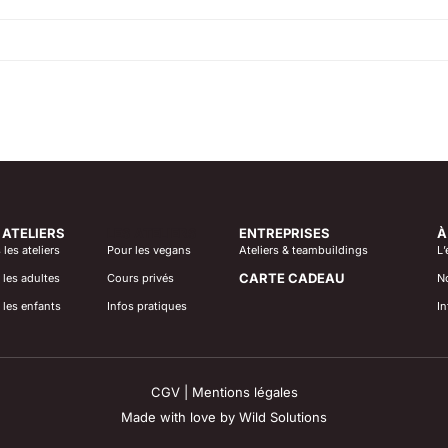
 ATELIERS
LES ATELIERS
ENTREPRISES
À
les ateliers
Pour les vegans
Ateliers & teambuildings
L’
CARTE CADEAU
 les adultes
Cours privés
No
 les enfants
Infos pratiques
In
CGV
|
Mentions légales
Made with love by
Wild Solutions