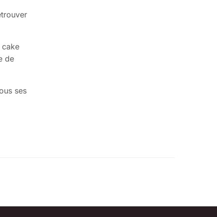
etrouver
u cake
e de
vous ses