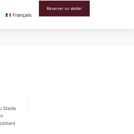
Réserver un atelier
Français
au Stade
en
obtient