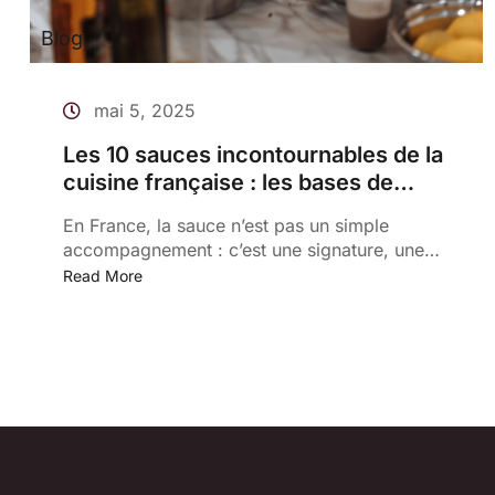
Blog
mai 5, 2025
Les 10 sauces incontournables de la
cuisine française : les bases de
l’élégance culinaire
En France, la sauce n’est pas un simple
accompagnement : c’est une signature, une
tradition, un art. Elle sublime une viande,
Read More
transforme un légume, donne...